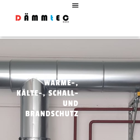
WÄRME-,
KÄLTE-, SCHALL-
UND
BRANDSCHUTZ